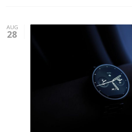
AUG
28