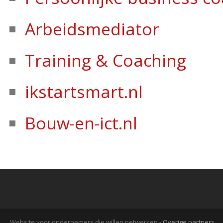
Arbeidsmediator
Training & Coaching
ikstartsmart.nl
Bouw-en-ict.nl
Website voor ondernemers die willen netwerken -
Overige partners