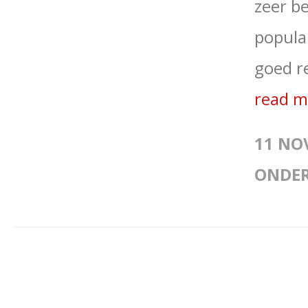
zeer be
populai
goed re
read 
11 NO
ONDE